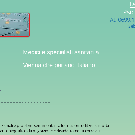
D
Psi
At.
0699.
Seb
Medici e specialisti sanitari a
Vienna che parlano italiano.
t
nzionali e problemi sentimentali, allucinazioni uditive, disturbi
k autobiografico da migrazione e disadattamenti correlati,