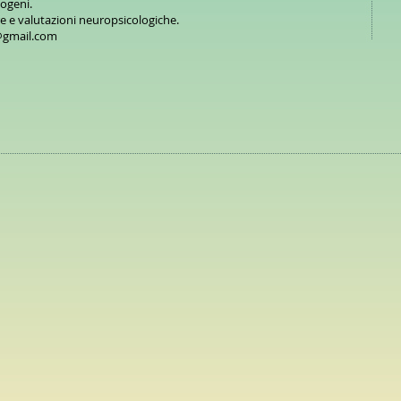
iogeni.
re e valutazioni neuropsicologiche.
@gmail.com