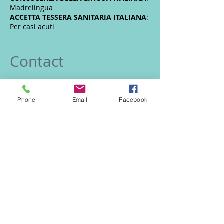
Madrelingua
ACCETTA TESSERA SANITARIA ITALIANA
:
Per casi acuti
Contact
Phone
Email
Facebook
1-800-000-0000