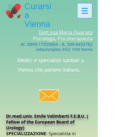
Curarsi
a
Vienna
Dott.ssa Maria Quarato
Psicologa, Psicoterapeuta
At.
0699.17353604
- It.
349.6453762
Sebastianplatz 4/3/2 1030 Vienna
Medici e specialisti sanitari a
Vienna che parlano italiano.
Dr.med.univ. Emile Valimberti F.E.B.U. (
Fellow of the European Board of
Urology)
SPECIALIZZAZIONE
: Specialista in