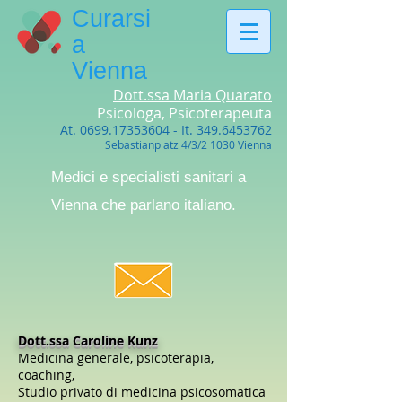
Curarsi
a
Vienna
Dott.ssa Maria Quarato
Psicologa, Psicoterapeuta
At.
0699.17353604
- It.
349.6453762
Sebastianplatz 4/3/2 1030 Vienna
Medici e specialisti sanitari a
Vienna che parlano italiano.
Dott.ssa Caroline Kunz
Medicina generale, psicoterapia,
coaching,
Studio privato di medicina psicosomatica