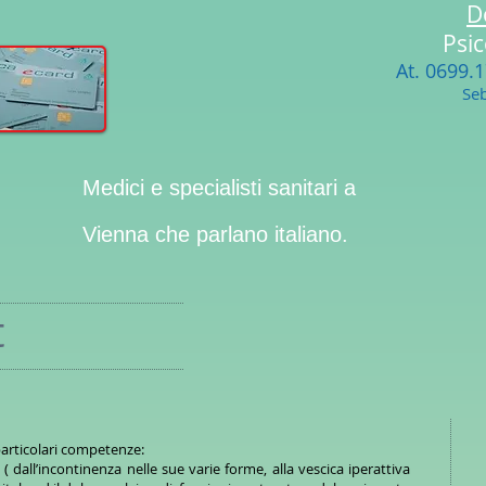
D
Psi
At.
0699.
Seb
Medici e specialisti sanitari a
Vienna che parlano italiano.
t
 particolari competenze:
i ( dall’incontinenza nelle sue varie forme, alla vescica iperattiva