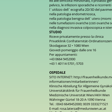
ed alle difficoltà minzionali), il prolasso 
pelvico, le infezioni sporadiche e ricorrenti 
l´utilizzo dell´ecografia 2D/3D del pavime
nella patologia endometriosica,
nella patologia benigna dell´utero (miomi 
nelle tumefazioni ovariche (cisti ovariche 
nella diagnosi invasiva colposcopica e iste
STUDIO
Riceve privatamente presso la clinica
Privatklinik Confraternität-Ordinationsze
Skodagasse 32 • 1080 Wien
Giovedi pomeriggio dalle ore 16
Per appuntamenti:
+43 0664 9452000
+43 1 40114-5701,-5703
OSPEDALE
SITO INTERNET:
http://frauenheilkunde.m
informationen/mitarbeiterinnen/
Klinische Abteilung für Allgemeine Gynäk
Universitätsklinik für Frauenheilkunde
Medizinische Universität Wien/AKH Wien
Währinger Gürtel 18-20 A-1090 Vienna
Tel. : 0043 6649452000; 0039 3333271521
E-mail:
rosa.laterza@meduniwien.ac.at