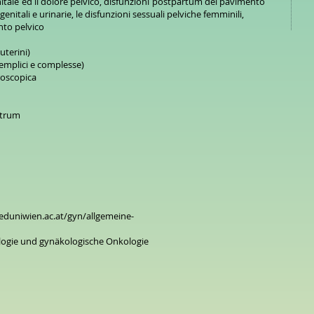
genitale ed il dolore pelvico, disfunzioni postpartum del pavimento
genitali e urinarie, le disfunzioni sessuali pelviche femminili,
nto pelvico
uterini)
semplici e complesse)
roscopica
ntrum
eduniwien.ac.at/gyn/allgemeine-
ologie und gynäkologische Onkologie