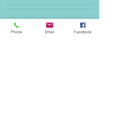
Phone
Email
Facebook
1-800-000-0000
© 2023 by Family Health.
Proudly created with
Wix.com
Monday - Friday
8:00 am - 8:00 pm
Saturday
9:00 am - 7:00 pm