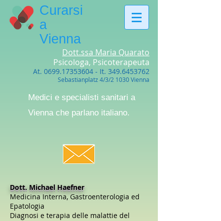
Curarsi
a
Vienna
Dott.ssa Maria Quarato
Psicologa, Psicoterapeuta
At.
0699.17353604
- It.
349.6453762
Sebastianplatz 4/3/2 1030 Vienna
Medici e specialisti sanitari a
Vienna che parlano italiano.
Dott. Michael Haefner
Medicina Interna, Gastroenterologia ed
Epatologia
Diagnosi e terapia delle malattie del